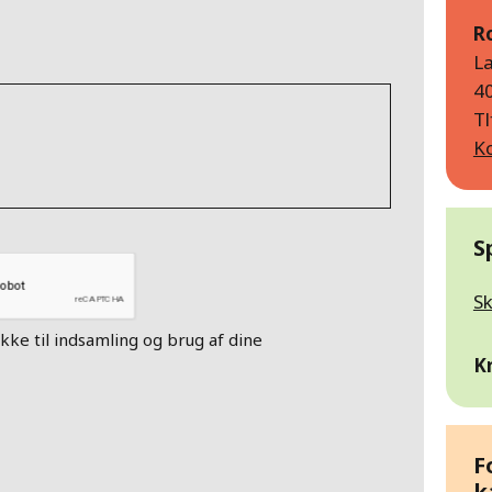
R
L
40
Tl
K
S
Sk
kke til indsamling og brug af dine
K
F
k