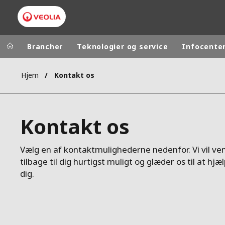
Brancher
Teknologier og service
Infocente
Hjem
Kontakt os
Worldwide
Regional s
AUSTRALIA
VEOLIA WATER TECHNOLOGIES
Kontakt os
BELGIUM
CANADA
Vælg en af kontaktmulighederne nedenfor. Vi vil ve
CHINA
tilbage til dig hurtigst muligt og glæder os til at hjæ
DENMARK
dig.
DEUTSCHLA
ESPAÑA
FINLAND