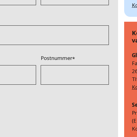
K
K
v
G
Postnummer
F
2
Tl
K
S
P
(E
Ko