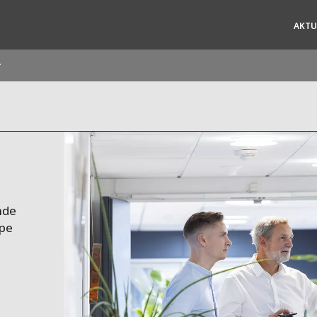
AKTU
r
ites
Specialty Brands
ANOXKALDNES
AQUAFLOW
BIOTHANE
nde
ELGA
lpe
EVALED
ND
ENTROPÎE
HPD
HYDROTECH