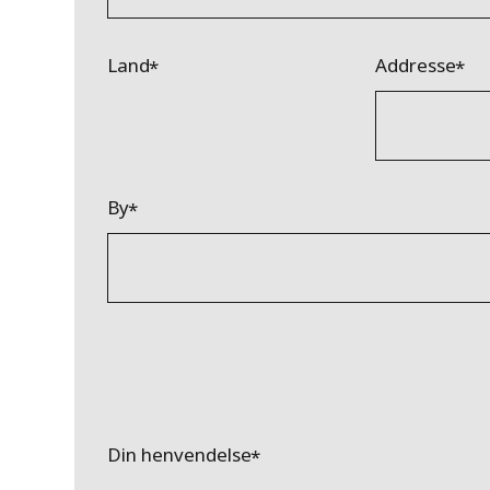
Land
Addresse
By
Din henvendelse