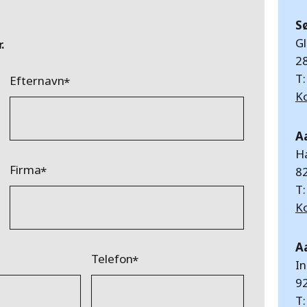
S
G
.
2
T
Efternavn
K
A
H
Firma
8
T
K
A
Telefon
In
9
T