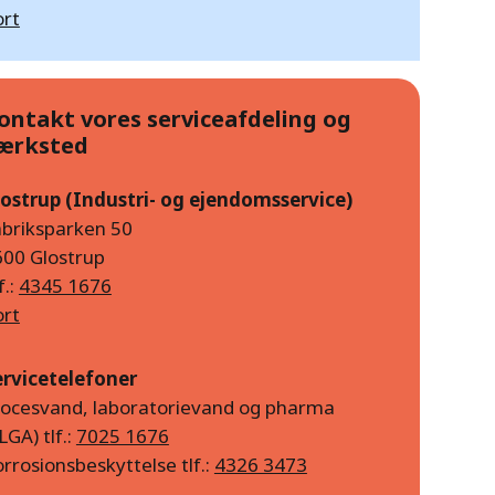
ort
ontakt vores serviceafdeling og
ærksted
lostrup (Industri- og ejendomsservice)
abriksparken 50
600 Glostrup
f.:
4345 1676
ort
ervicetelefoner
rocesvand, laboratorievand og pharma
LGA) tlf.:
7025 1676
rrosionsbeskyttelse tlf.:
4326 3473