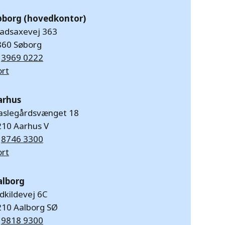
øborg (hovedkontor)
ladsaxevej 363
860 Søborg
:
3969 0222
ort
arhus
aslegårdsvænget 18
210 Aarhus V
:
8746 3300
ort
alborg
dkildevej 6C
210 Aalborg SØ
:
9818 9300