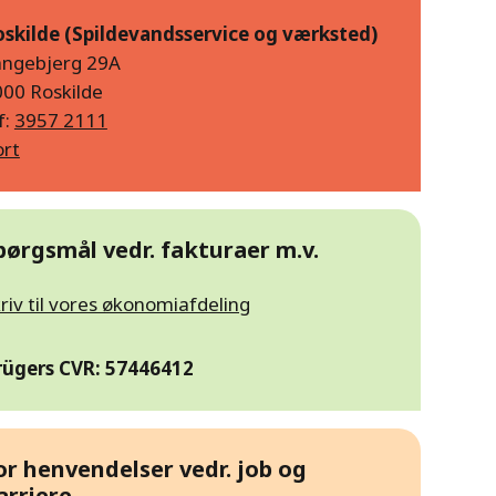
oskilde (Spildevandsservice og værksted)
angebjerg 29A
00 Roskilde
f:
3957 2111
ort
pørgsmål vedr. fakturaer m.v.
riv til vores økonomiafdeling
rügers CVR: 57446412
or henvendelser vedr. job og
arriere