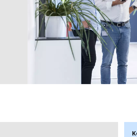
MPP SYSTEMS
OTV
PMT
CA
SIDEM
WESTGARTH
WHITTIER
ICA
ASIA
GDOM
K