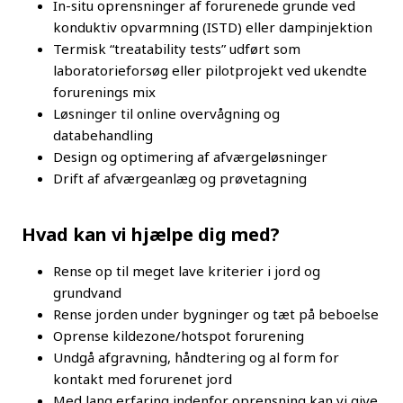
In-situ oprensninger af forurenede grunde ved
konduktiv opvarmning (ISTD) eller dampinjektion
Termisk “treatability tests” udført som
laboratorieforsøg eller pilotprojekt ved ukendte
forurenings mix
Løsninger til online overvågning og
databehandling
Design og optimering af afværgeløsninger
Drift af afværgeanlæg og prøvetagning
Hvad kan vi hjælpe dig med?
Rense op til meget lave kriterier i jord og
grundvand
Rense jorden under bygninger og tæt på beboelse
Oprense kildezone/hotspot forurening
Undgå afgravning, håndtering og al form for
kontakt med forurenet jord
Med lang erfaring indenfor oprensning kan vi give