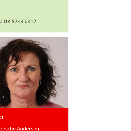
o
.: DK 5744 6412
KT
Heesche Andersen