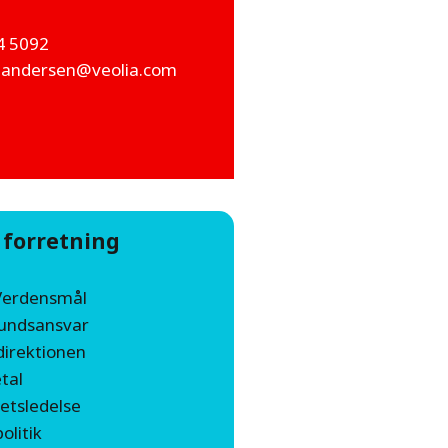
4 5092
e.andersen@veolia.com
 forretning
Verdensmål
undsansvar
irektionen
tal
tetsledelse
olitik