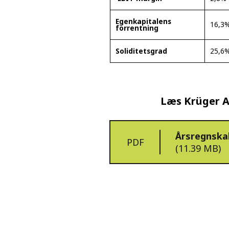
Egenkapitalens
16,3
forrentning
Soliditetsgrad
25,6
Læs Krüger A/
Årsregnskab
PDF
(11.39 MB)