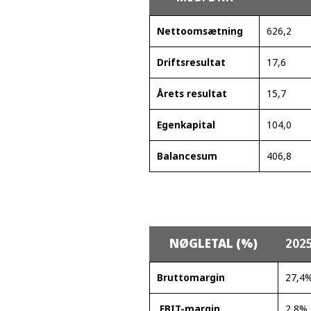
Nettoomsætning
626,2
Driftsresultat
17,6
Årets resultat
15,7
Egenkapital
104,0
Balancesum
406,8
NØGLETAL (%)
202
Bruttomargin
27,4
EBIT-margin
2,8%