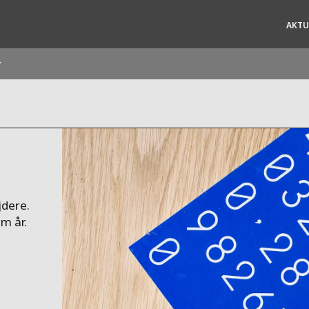
AKTU
r
ites
Specialty Brands
ANOXKALDNES
AQUAFLOW
BIOTHANE
jdere.
ELGA
m år.
EVALED
ND
ENTROPÎE
HPD
HYDROTECH