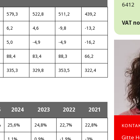
6412
579,3
522,8
511,2
439,2
VAT n
6,2
4,6
-9,8
-13,2
5,0
-4,9
-4,9
-16,2
88,4
83,4
88,3
66,2
335,3
329,8
353,5
322,4
5
2024
2023
2022
2021
%
25,6%
24,8%
22,7%
22,8%
KONTA
Gitte 
1,1%
0,9%
-1,9%
-3%