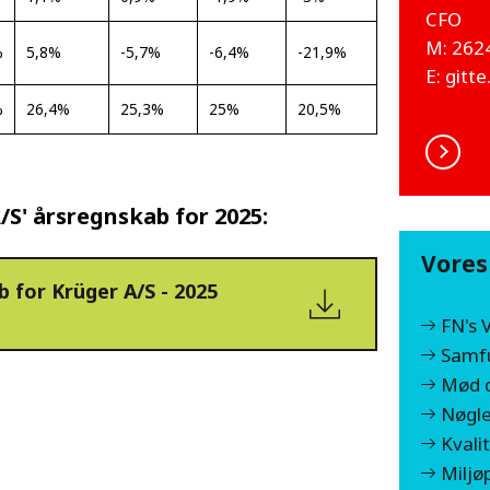
CFO
M: 262
%
5,8%
-5,7%
-6,4%
-21,9%
E:
gitt
%
26,4%
25,3%
25%
20,5%
S' årsregnskab for 2025:
Vores
 for Krüger A/S - 2025
FN's 
Samf
Mød d
Nøgle
Kvali
Miljøp