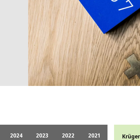
MPP SYSTEMS
OTV
PMT
CA
SIDEM
WESTGARTH
WHITTIER
ICA
ASIA
GDOM
2024
2023
2022
2021
Krüge