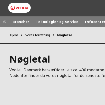
Brancher
Teknologier og service
Infocente
Hjem
Vores forretning
Nøgletal
Worldwide
Regional s
AUSTRALIA
VEOLIA WATER TECHNOLOGIES
Nøgletal
BELGIUM
CANADA
Veolia i Danmark beskæftiger i alt ca. 400 medarbe
CHINA
Nedenfor finder du vores nøgletal for de seneste fe
DENMARK
DEUTSCHLA
ESPAÑA
FINLAND