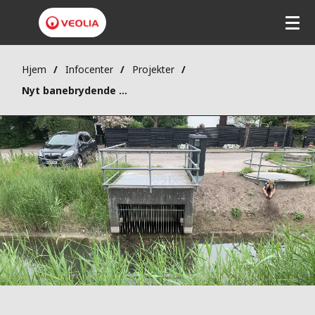
Hjem
Infocenter
Projekter
Nyt banebrydende projekt: Datadrevne løsninger skal nedbringe overløb og forbedre vandmiljøet