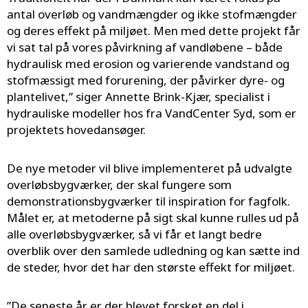
antal overløb og vandmængder og ikke stofmængder
og deres effekt på miljøet. Men med dette projekt får
vi sat tal på vores påvirkning af vandløbene – både
hydraulisk med erosion og varierende vandstand og
stofmæssigt med forurening, der påvirker dyre- og
plantelivet,” siger Annette Brink-Kjær, specialist i
hydrauliske modeller hos fra VandCenter Syd, som er
projektets hovedansøger.
De nye metoder vil blive implementeret på udvalgte
overløbsbygværker, der skal fungere som
demonstrationsbygværker til inspiration for fagfolk.
Målet er, at metoderne på sigt skal kunne rulles ud på
alle overløbsbygværker, så vi får et langt bedre
overblik over den samlede udledning og kan sætte ind
de steder, hvor det har den største effekt for miljøet.
”De seneste år er der blevet forsket en del i