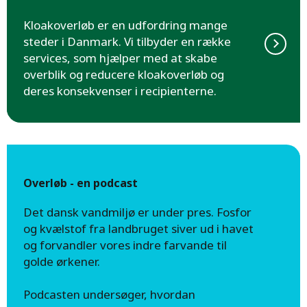
Kloakoverløb er en udfordring mange
steder i Danmark. Vi tilbyder en række
services, som hjælper med at skabe
overblik og reducere kloakoverløb og
deres konsekvenser i recipienterne.
Overløb - en podcast
Det dansk vandmiljø er under pres. Fosfor
og kvælstof fra landbruget siver ud i havet
og forvandler vores indre farvande til
golde ørkener.
Podcasten undersøger, hvordan