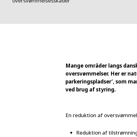
oversvømmelsesskader
FRANCE
IRELAND
ITALIA
LATIN AMERI
MIDDLE-EAST
NEDERLAND
NORGE
NORTH AMER
Mange områder langs danske
POLSKA
oversvømmelser. Her er natu
SOUTH EAST 
parkeringspladser’, som ma
SVERIGE
ved brug af styring.
UNITED KIN
En reduktion af oversvømmel
Reduktion af tilstrømnin