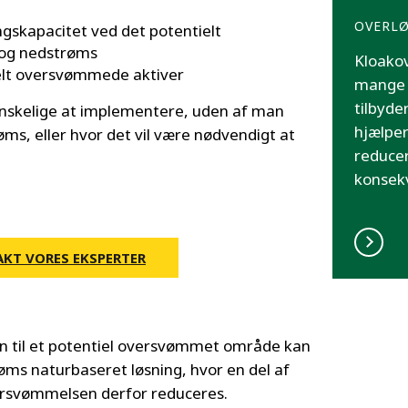
OVERL
ngskapacitet ved det potentielt
og nedstrøms
Kloakov
ielt oversvømmede aktiver
mange 
tilbyde
anskelige at implementere, uden af man
hjælper
øms, eller hvor det vil være nødvendigt at
reducer
konsekv
KT VORES EKSPERTER
en til et potentiel oversvømmet område kan
øms naturbaseret løsning, hvor en del af
ersvømmelsen derfor reduceres.