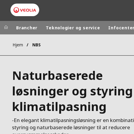
Brancher
Teknologier og service
Infocente
Hjem
NBS
Worldwide
Regional s
AUSTRALIA
VEOLIA WATER TECHNOLOGIES
Naturbaserede
BELGIUM
CANADA
løsninger og styring 
CHINA
klimatilpasning
DENMARK
DEUTSCHLA
ESPAÑA
-En elegant klimatilpasningsløsning er en kombinat
FINLAND
styring og naturbaserede løsninger til at reducere