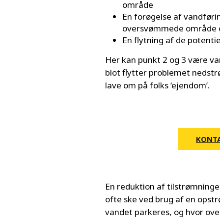
område
En forøgelse af vandføri
oversvømmede område 
En flytning af de potent
Her kan punkt 2 og 3 være v
blot flytter problemet nedstr
lave om på folks ‘ejendom’.
KONTA
En reduktion af tilstrømning
ofte ske ved brug af en opstr
vandet parkeres, og hvor ov