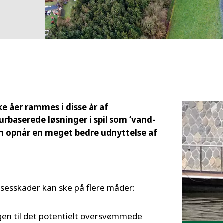
MPP SYSTEMS
OTV
PMT
CA
SIDEM
WESTGARTH
WHITTIER
ICA
 åer rammes i disse år af
rbaserede løsninger i spil som ‘vand-
ASIA
n opnår en meget bedre udnyttelse af
GDOM
sesskader kan ske på flere måder:
gen til det potentielt oversvømmede