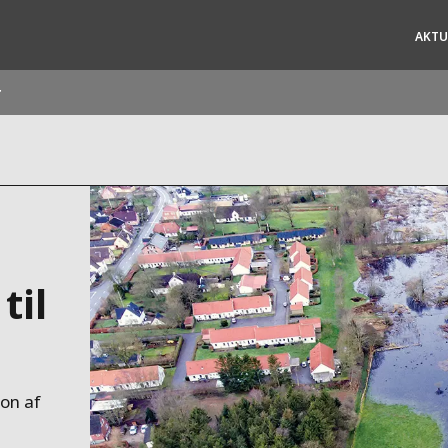
AKTU
r
ites
Specialty Brands
ANOXKALDNES
AQUAFLOW
BIOTHANE
til
ELGA
EVALED
ND
ENTROPÎE
HPD
ion af
HYDROTECH