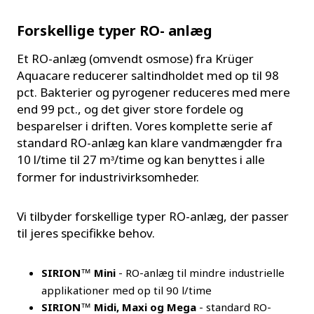
Forskellige typer RO- anlæg
Et RO-anlæg (omvendt osmose) fra Krüger
Aquacare reducerer saltindholdet med op til 98
pct. Bakterier og pyrogener reduceres med mere
end 99 pct., og det giver store fordele og
besparelser i driften. Vores komplette serie af
standard RO-anlæg kan klare vandmængder fra
10 l/time til 27 m
/time og kan benyttes i alle
³
former for industrivirksomheder.
Vi tilbyder forskellige typer RO-anlæg, der passer
til jeres specifikke behov.
SIRION
Mini
- RO-anlæg til mindre industrielle
™
applikationer med op til 90 l/time
SIRION
Midi, Maxi og Mega
- standard RO-
™