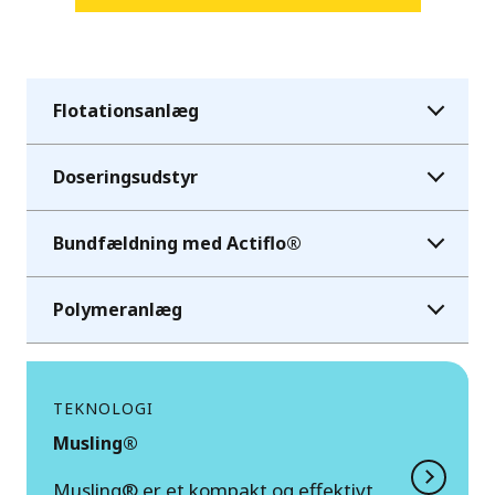
Flotationsanlæg
Doseringsudstyr
Bundfældning med Actiflo®
Polymeranlæg
TEKNOLOGI
Musling®
Musling® er et kompakt og effektivt